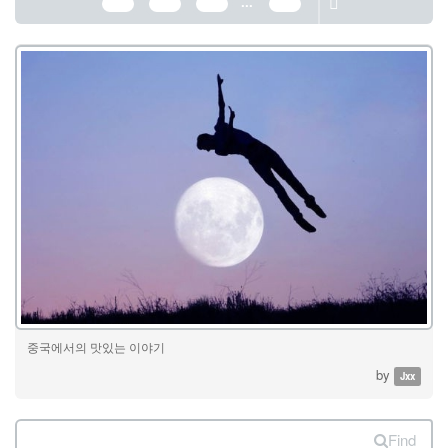
...
359
360
361
389
중국에서의 맛있는 이야기
by
Jxx
Find