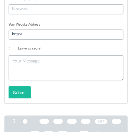
Your Website Address
Leave as secret
Submit
...
1
353
354
355
356
357
358