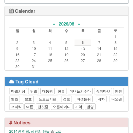
Calendar
«
2026/08
»
일
월
화
수
목
금
토
1
2
3
4
5
6
7
8
9
10
11
12
14
15
13
16
17
18
19
20
21
22
23
24
25
26
27
28
29
30
31
Tag Cloud
마법의성
위법
대통령
한류
미녀들의수다
슈퍼마켓
안전
벌초
보호
도로표지판
경보
야생들쥐
귀화
디오펜
프리킥
여론
전깃줄
오픈아이디
기억
빌딩
Notices
2014년 여름, 심천의 하늘
By
Jxx