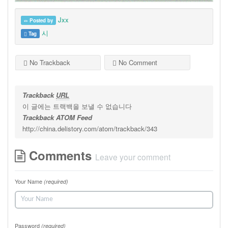
Jxx
Posted by
시
Tag
No Trackback
No Comment
Trackback
URL
이 글에는 트랙백을 보낼 수 없습니다
Trackback ATOM Feed
http://china.delistory.com/atom/trackback/343
Comments
Leave your comment
Your Name
(required)
Password
(required)