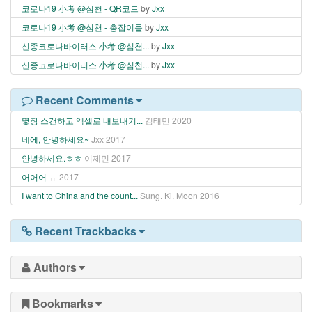
코로나19 小考 @심천 - QR코드
by
Jxx
코로나19 小考 @심천 - 총잡이들
by
Jxx
신종코로나바이러스 小考 @심천...
by
Jxx
신종코로나바이러스 小考 @심천...
by
Jxx
Recent Comments
몇장 스캔하고 엑셀로 내보내기...
김태민
2020
네에, 안녕하세요~
Jxx
2017
안녕하세요.ㅎㅎ
이제민
2017
어어어
ㅠ
2017
I want to China and the count...
Sung. Ki. Moon
2016
Recent Trackbacks
Authors
Bookmarks