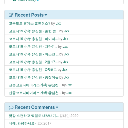
Recent Posts
고속도로 휴게소 흡연장소?
by
Jxx
코로나19 小考 @심천 - 흔한 방...
by
Jxx
코로나19 小考 @심천 - 바이러...
by
Jxx
코로나19 小考 @심천 - 차단? ...
by
Jxx
코로나19 小考 @심천 - 마스크 ...
by
Jxx
코로나19 小考 @심천 - 2월 17...
by
Jxx
코로나19 小考 @심천 - QR코드
by
Jxx
코로나19 小考 @심천 - 총잡이들
by
Jxx
신종코로나바이러스 小考 @심천...
by
Jxx
신종코로나바이러스 小考 @심천...
by
Jxx
Recent Comments
몇장 스캔하고 엑셀로 내보내기...
김태민
2020
네에, 안녕하세요~
Jxx
2017