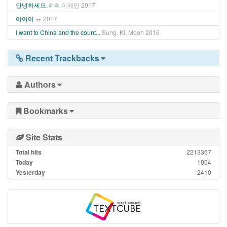
안녕하세요.ㅎㅎ
이제민
2017
어어어
ㅠ
2017
I want to China and the count...
Sung. Ki. Moon
2016
Recent Trackbacks
Authors
Bookmarks
Site Stats
Total hits
2213367
Today
1054
Yesterday
2410