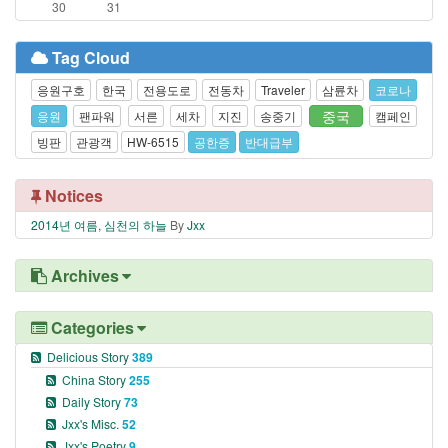
30
31
Tag Cloud
응원구호
한국
전용도로
전동차
Traveler
삼륜차
코로나
중국
응원
팬파워
서른
세차
지진
송중기
캠페인
빙판
관광객
HW-6515
공한증
반대급부
Notices
2014년 여름, 심천의 하늘
By
Jxx
Archives
Categories
Delicious Story
389
China Story
255
Daily Story
73
Jxx's Misc.
52
Jxx's Poetry
9