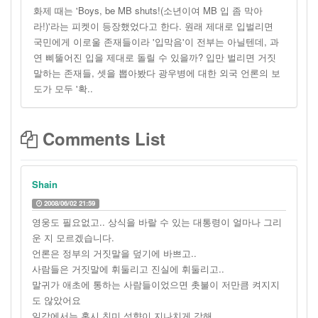
화제 때는 'Boys, be MB shuts!(소년이여 MB 입 좀 막아
라!)'라는 피켓이 등장했었다고 한다. 원래 제대로 입벌리면
국민에게 이로울 존재들이라 '입막음'이 전부는 아닐텐데, 과
연 삐뚤어진 입을 제대로 돌릴 수 있을까? 입만 벌리면 거짓
말하는 존재들, 셋을 뽑아봤다 광우병에 대한 외국 언론의 보
도가 모두 '확..
Comments List
Shain
2008/06/02 21:59
영웅도 필요없고.. 상식을 바랄 수 있는 대통령이 얼마나 그리
운 지 모르겠습니다.
언론은 정부의 거짓말을 덮기에 바쁘고..
사람들은 거짓말에 휘둘리고 진실에 휘둘리고..
말귀가 애초에 통하는 사람들이었으면 촛불이 저만큼 켜지지
도 않았어요
일각에서는 혹시 친미 성향이 지나치게 강해