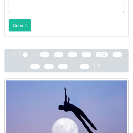
Submit
...
1
270
271
272
273
274
275
...
276
277
278
389