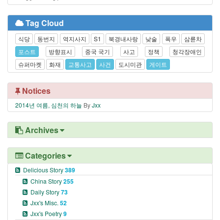
Tag Cloud
식당
동번지
역지사지
S1
북경내사랑
낮술
폭우
삼륜차
포스트
방향표시
중국 국기
사고
정책
청각장애인
슈퍼마켓
화재
교통사고
사건
도시미관
게이트
Notices
2014년 여름, 심천의 하늘
By
Jxx
Archives
Categories
Delicious Story
389
China Story
255
Daily Story
73
Jxx's Misc.
52
Jxx's Poetry
9