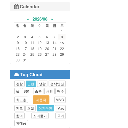
Calendar
«
2026/08
»
일
월
화
수
목
금
토
1
2
3
4
5
6
7
8
9
10
11
12
13
14
15
16
17
18
19
20
21
22
23
24
25
26
27
28
29
30
31
Tag Cloud
경찰
간판
생활
검색엔진
물
금리
습관
서민
배수
최고층
자동차
VIVO
전도
호텔
야간운전
iMac
합의
꼬리물기
국어
휴대품