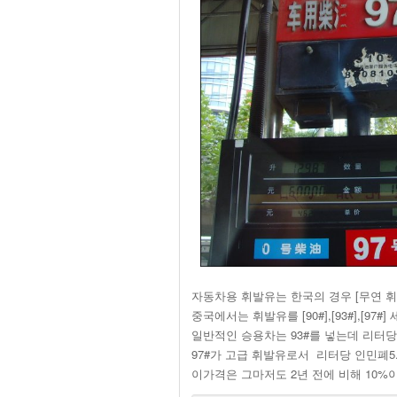
자동차용 휘발유는 한국의 경우 [무연 
중국에서는 휘발유를 [90#],[93#],[
일반적인 승용차는 93#를 넣는데 리터당 
97#가 고급 휘발유로서 리터당 인민폐5.
이가격은 그마저도 2년 전에 비해 10%