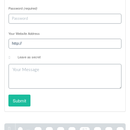
Password
(required)
Your Website Address
Leave as secret
Submit
...
1
53
54
55
56
57
58
59
60