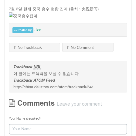
7월 3일 현재 중국 홍수 현황 집계 (출처 : 央视新闻)
Jxx
Posted by
No Trackback
No Comment
Trackback
URL
이 글에는 트랙백을 보낼 수 없습니다
Trackback ATOM Feed
http://china.delistory.com/atom/trackback/641
Comments
Leave your comment
Your Name
(required)