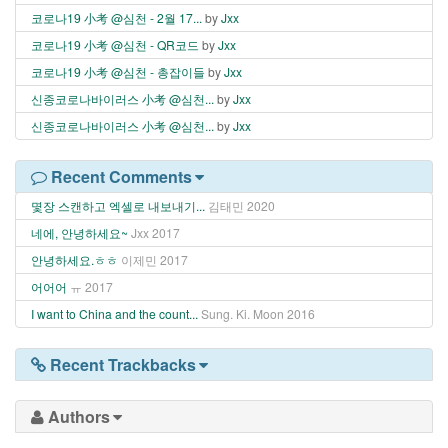
코로나19 小考 @심천 - 2월 17...
by
Jxx
코로나19 小考 @심천 - QR코드
by
Jxx
코로나19 小考 @심천 - 총잡이들
by
Jxx
신종코로나바이러스 小考 @심천...
by
Jxx
신종코로나바이러스 小考 @심천...
by
Jxx
Recent Comments
몇장 스캔하고 엑셀로 내보내기...
김태민
2020
네에, 안녕하세요~
Jxx
2017
안녕하세요.ㅎㅎ
이제민
2017
어어어
ㅠ
2017
I want to China and the count...
Sung. Ki. Moon
2016
Recent Trackbacks
Authors