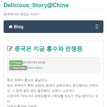
Delicious_Story@China
중국에서의 맛있는 이야기
Blog
Toggl
중국은 지금 홍수와 전쟁중
navig
2016/07/04 23:46
Posted
China Story
Filed under
중국 전역이 홍수로 몸살이다.
장강 유역대가 특히 심한데, 중국의 남북으로는 중간쯤되는 지역이
고, 그 동쪽 끝은 많이 들어봤던, 상해가 그곳이다.
신문이며 TV뉴스며 피해상황과 구호상황 보도가 연일 쏟아지고 있
다.
당국의 통계에 의하면