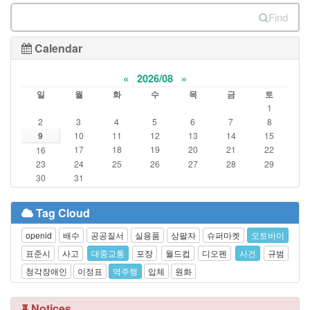
Find
Calendar
«
2026/08
»
일
월
화
수
목
금
토
1
2
3
4
5
6
7
8
9
10
11
12
13
14
15
17
18
19
20
21
22
16
23
24
25
26
27
28
29
30
31
Tag Cloud
openid
배수
공공질서
실용품
상팔자
슈퍼마켓
오토바이
표준시
사고
대중교통
포장
월드컵
디오펜
사건
규범
청각장애인
이정표
역주행
입체
원화
Notices