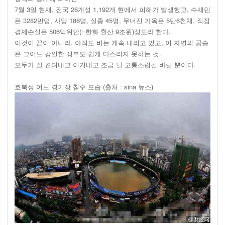
7월 3일 현재, 전국 26개성 1,192개 현에서 피해가 발생했고, 수재민
은 3282만명, 사망 186명, 실종 45명, 무너진 가옥은 5만6천채, 직접
경제손실은 506억위안(=한화 환산 9조원)정도라 한다.
이것이 끝이 아니라, 아직도 비는 계속 내리고 있고, 이 자연의 공습
은 그어느 강인한 정부도 쉽게 다스리지 못하는 것.
모두가 잘 견뎌내고 이겨내고 조금 덜 고통스럽길 바랄 뿐이다.
호북성 어느 경기장 침수 모습 (출처 : sina 뉴스)