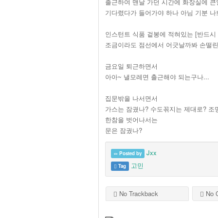
출근하여 맨날 가던 시간에 화장실에 큰
기다렸다가 들어가야 하나 아님 기분 나쁘
인스턴트 식품 겉봉에 적혀있는 [반드시 점
조금이라도 점선에서 어긋날까봐 손떨린
금요일 퇴근하면서
아아~ 낼모레면 출근해야 되는구나...
집문밖을 나서면서
가스는 잠궜나? 수도꼮지는 제대로? 조
한참을 벗어나서는
문은 잠궜나?
Jxx
Posted by
고민
Tag
No Trackback
No 