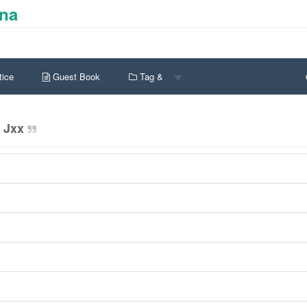
ina
ice
Guest Book
Tag &
Jxx