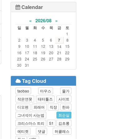
Calendar
«
2026/08
»
일
월
화
수
목
금
토
1
2
3
4
5
6
7
8
9
10
11
12
13
15
14
16
17
18
19
20
21
22
23
24
25
26
27
28
29
30
31
Tag Cloud
taobao
마우스
물가
작은연못
태터툴즈
사이트
디오펜
외래어
직장
한파
그녀석이 사는법
최순실
크리스마스 트리
S1
김초롱
에티켓
댓글
허큘레스