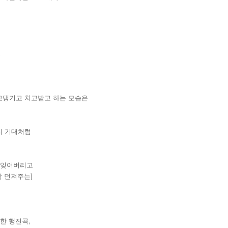
고
고댕기고 치고받고 하는 모습은
의 기대처럼
 잊어버리고
탁 던져주는]
한 행진곡,