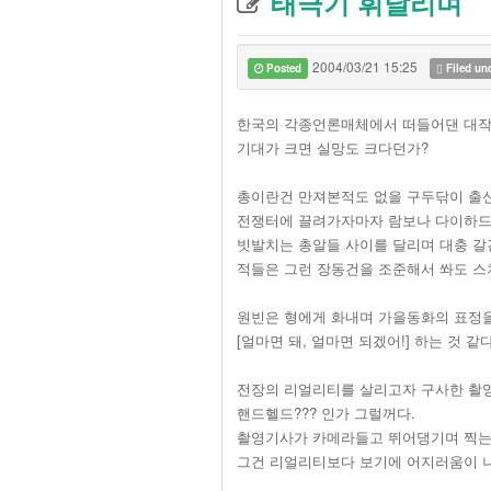
태극기 휘날리며
2004/03/21 15:25
Posted
Filed un
한국의 각종언론매체에서 떠들어댄 대
기대가 크면 실망도 크다던가?
총이란건 만져본적도 없을 구두닦이 출
전쟁터에 끌려가자마자 람보나 다이하드
빗발치는 총알들 사이를 달리며 대충 갈
적들은 그런 장동건을 조준해서 쏴도 스
원빈은 형에게 화내며 가을동화의 표정을
[얼마면 돼, 얼마면 되겠어!] 하는 것 같다
전장의 리얼리티를 살리고자 구사한 촬
핸드헬드??? 인가 그럴꺼다.
촬영기사가 카메라들고 뛰어댕기며 찍는
그건 리얼리티보다 보기에 어지러움이 