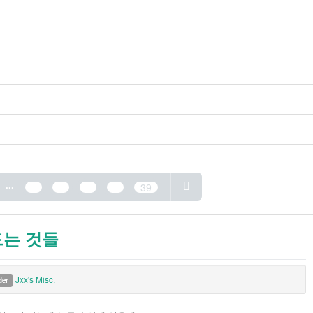
...
35
36
37
38
39
드는 것들
Jxx's Misc.
der