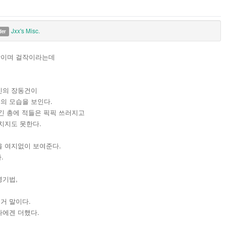
Jxx's Misc.
der
작이며 걸작이라는데
신의 장동건이
의 모습을 보인다.
긴 총에 적들은 픽픽 쓰러지고
치지도 못한다.
 여지없이 보여준다.
.
영기법,
거 말이다.
나에겐 더했다.