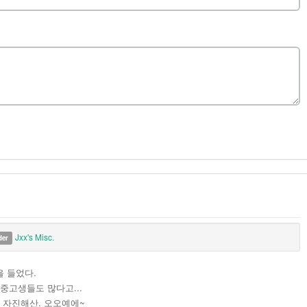
Jxx's Misc.
der
을 들었다.
중고생들도 많다고...
 자진해산. 오오예에~