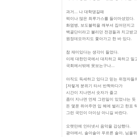
과거... 나 대학댕길때
퍽이나 많은 최루가스를 들이마셨었다.
화염병, 보도블럭을 깨부셔 집어던지고
백골단이라고 불리던 전경들과 치고받
원정데모까지도 쫓아가고 한 바 있다.
참 재미있다는 생각이 들었다.
이제 대한민국에서 대치하고 욕하고 밀
국회에서밖에 못보는구나...
아직도 득세하고 있다고 믿는 위정자들
[저렇게 분위기 타서 반짝하다가
시간이 지나면서 숫자가 줄고
좀더 지나면 언제 그런일이 있었냐는 듯
돈 몇푼 쥐어주면 입 헤에 벌리고 한표 
그런 국민이 더이상 아니길 바란다.
오랫만에 인터넷서 음악을 감상했다.
광야에서, 솔아솔아 푸르른 솔아, 님을위