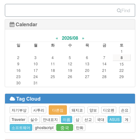
Find
Calendar
«
2026/08
»
일
월
화
수
목
금
토
1
2
3
4
5
6
7
8
9
10
11
12
13
14
15
16
17
18
19
20
21
22
23
24
25
26
27
28
29
30
31
Tag Cloud
자기부상
사투리
다른점
돼지코
양보
디오펜
손요
Traveler
실수
안내표지
이름
삽
선교
국대
ASUS
게
중국
소프트웨어
ghostscript
만화