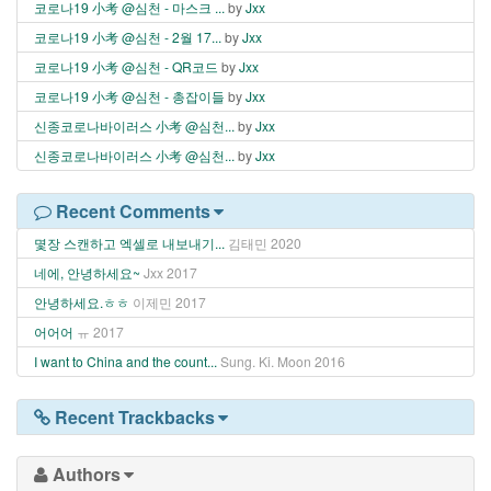
코로나19 小考 @심천 - 마스크 ...
by
Jxx
코로나19 小考 @심천 - 2월 17...
by
Jxx
코로나19 小考 @심천 - QR코드
by
Jxx
코로나19 小考 @심천 - 총잡이들
by
Jxx
신종코로나바이러스 小考 @심천...
by
Jxx
신종코로나바이러스 小考 @심천...
by
Jxx
Recent Comments
몇장 스캔하고 엑셀로 내보내기...
김태민
2020
네에, 안녕하세요~
Jxx
2017
안녕하세요.ㅎㅎ
이제민
2017
어어어
ㅠ
2017
I want to China and the count...
Sung. Ki. Moon
2016
Recent Trackbacks
Authors