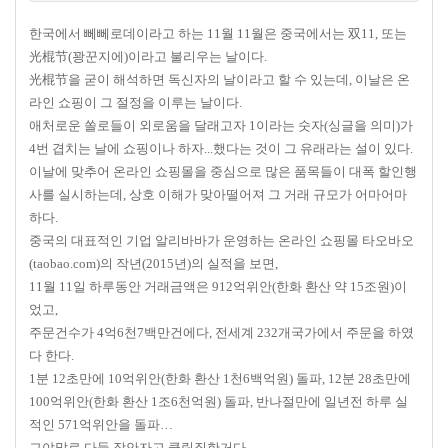
한국에서 뻬뻬로데이라고 하는 11월 11월은 중국에서는 双11, 또는
光棍节(꽝꾼지에)이라고 불리우는 날이다.
光棍节을 굳이 해석하면 독신자의 날이라고 할 수 있는데, 이날은 온
라인 쇼핑이 그 절정을 이루는 날이다.
애처로운 쏠로들이 외로움을 달래고자 1이라는 숫자(싱글을 의미)가
4번 겹치는 날에 쇼핑이나 하자...했다는 것이 그 유래라는 설이 있다.
이날에 맞추어 온라인 쇼핑몰을 중심으로 많은 품목들이 대폭 할인행
사를 실시하는데, 상호 이해가 맞아떨어져 그 거래 규모가 어마어마
하다.
중국의 대표적인 기업 알리바바가 운영하는 온라인 쇼핑몰 타오바오
(taobao.com)의 작년(2015년)의 실적을 보면,
11월 11일 하루동안 거래금액은 912억위안(한화 환산 약 15조원)이
었고,
주문건수가 4억6천7백만건에다, 전세계 232개국가에서 주문을 하였
다 한다.
1분 12초만에 10억위안(한화 환산 1천6백억원) 돌파, 12분 28초만에
100억위안(한화 환산 1조6천억원) 돌파, 반나절만에 일년전 하루 실
적인 571억위안을 돌파…
그야말로 다들 잠안자고 클릭질한거다.