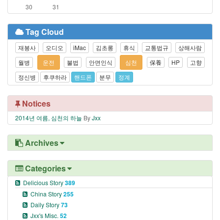
30
31
Tag Cloud
재봉사
오디오
iMac
김초롱
휴식
교통법규
상해사람
월병
운전
불법
안면인식
심천
保養
HP
고향
정신병
후쿠하라
핸드폰
분무
정계
Notices
2014년 여름, 심천의 하늘
By
Jxx
Archives
Categories
Delicious Story
389
China Story
255
Daily Story
73
Jxx's Misc.
52