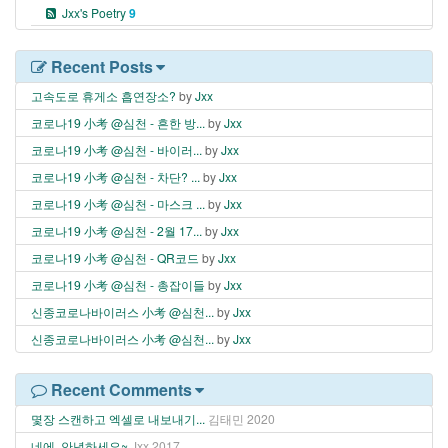
Jxx's Poetry
9
Recent Posts
고속도로 휴게소 흡연장소?
by
Jxx
코로나19 小考 @심천 - 흔한 방...
by
Jxx
코로나19 小考 @심천 - 바이러...
by
Jxx
코로나19 小考 @심천 - 차단? ...
by
Jxx
코로나19 小考 @심천 - 마스크 ...
by
Jxx
코로나19 小考 @심천 - 2월 17...
by
Jxx
코로나19 小考 @심천 - QR코드
by
Jxx
코로나19 小考 @심천 - 총잡이들
by
Jxx
신종코로나바이러스 小考 @심천...
by
Jxx
신종코로나바이러스 小考 @심천...
by
Jxx
Recent Comments
몇장 스캔하고 엑셀로 내보내기...
김태민
2020
네에, 안녕하세요~
Jxx
2017