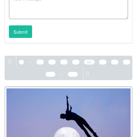
Submit
...
1
92
93
94
95
96
97
98
99
...
100
389