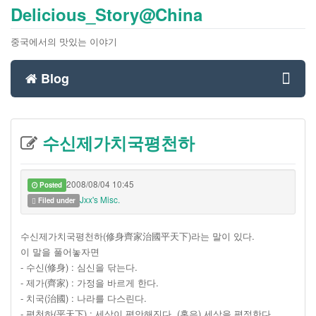
Delicious_Story@China
중국에서의 맛있는 이야기
Blog
Toggl
수신제가치국평천하
navig
2008/08/04 10:45
Posted
Jxx's Misc.
Filed under
수신제가치국평천하(修身齊家治國平天下)라는 말이 있다.
이 말을 풀어놓자면
- 수신(修身) : 심신을 닦는다.
- 제가(齊家) : 가정을 바르게 한다.
- 치국(治國) : 나라를 다스린다.
- 평천하(平天下) : 세상이 평안해진다. (혹은) 세상을 평정한다.