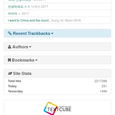
안녕하세요.ㅎㅎ
이제민
2017
어어어
ㅠ
2017
I want to China and the count...
Sung. Ki. Moon
2016
Recent Trackbacks
Authors
Bookmarks
Site Stats
Total hits
2217288
Today
291
Yesterday
1496