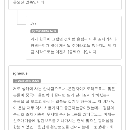
옳으신 말씀입니다.
Jxx
2008/09/16 14:12
과거 한국이 그랬던 것처럼 올림픽 이후 질서의식과
환경문제가 많이 개선될 것이라고들 했는데... 제 지
금 시각으로는 여전히 [글쎄요...]입니다.
igneous
2008/09/20 20:39
저도 상해에 사는 한사람으로서..운전자이기도하구요.....많은
분들이 중국이 올림픽이 끝나면 뭔가 달라질꺼라 하셨는데.....
중국을 잘 모르고 하시는 말씀들 같기두 하구요.....저 비가 많
이 온날 저두 역시 차를가지고 출근하는중이였는데....경찰의
수신호 조차 가뿐히 무시해 주시는...분들 많더군요.....어제는
신호대기중에 횡단보도를 지나가시는 연세 많으신 할머님을
한분 뵈었죠....힘겹게 횡단보도를 건너시는데....몇몇대의 차