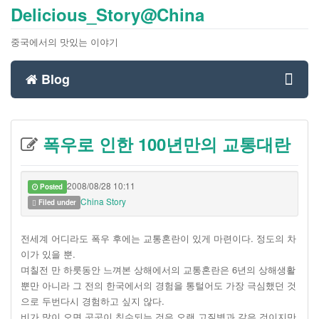
Delicious_Story@China
중국에서의 맛있는 이야기
Blog
Toggl
폭우로 인한 100년만의 교통대란
navig
2008/08/28 10:11
Posted
China Story
Filed under
전세계 어디라도 폭우 후에는 교통혼란이 있게 마련이다. 정도의 차
이가 있을 뿐.
며칠전 만 하룻동안 느껴본 상해에서의 교통혼란은 6년의 상해생활
뿐만 아니라 그 전의 한국에서의 경험을 통털어도 가장 극심했던 것
으로 두번다시 경험하고 싶지 않다.
비가 많이 오면 곳곳이 침수되는 것은 오랜 고질병과 같은 것이지만