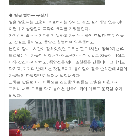
◆ 빛을 발하는 무질서
빛을 발한다는 표현이 적절하지는 않지만 평소 질서개념 없는 것이
이런 위기상황일때 극악의 효과를 거둬들인다.
가지런히 줄서서 기다리지 못하고 차선무시하여 추월한 후 끼어들
고 갓길로 들이밀고 중앙선 침범하여 역주행하고...
본인이 당시 1시간여 갇혀있었던 도로는 편도1차선(=왕복2차선)의
도로였는데, 차들이 멈춰서자 어느샌가 우측 갓길로 차들이 비집고
나와 갓길마져 막히고, 중앙선을 넘어 또한줄을 만들더니 그마저도
막히고, 거기다 반대차선 갓길로까지 들이밀어 결국 순식간에 4줄의
차량들이 한방향으로 늘어서 멈춰버렸다.
교차로 맞은편에서 이쪽으로 진입할 차량들도 상황은 마찬가지.
그러니 서로 도로를 막고 늘어선 형국이 되어 아무도 움직일 수가
없었다.