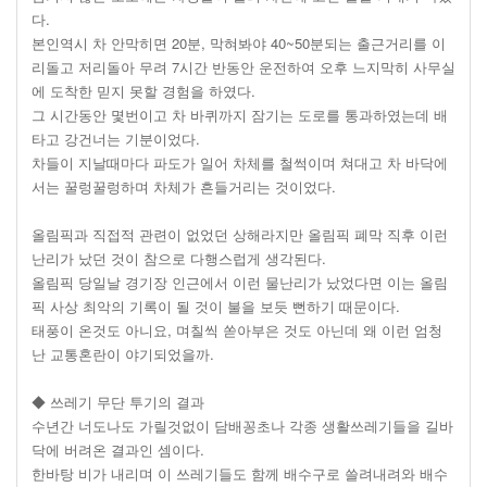
다.
본인역시 차 안막히면 20분, 막혀봐야 40~50분되는 출근거리를 이
리돌고 저리돌아 무려 7시간 반동안 운전하여 오후 느지막히 사무실
에 도착한 믿지 못할 경험을 하였다.
그 시간동안 몇번이고 차 바퀴까지 잠기는 도로를 통과하였는데 배
타고 강건너는 기분이었다.
차들이 지날때마다 파도가 일어 차체를 철썩이며 쳐대고 차 바닥에
서는 꿀렁꿀렁하며 차체가 흔들거리는 것이었다.
올림픽과 직접적 관련이 없었던 상해라지만 올림픽 폐막 직후 이런
난리가 났던 것이 참으로 다행스럽게 생각된다.
올림픽 당일날 경기장 인근에서 이런 물난리가 났었다면 이는 올림
픽 사상 최악의 기록이 될 것이 불을 보듯 뻔하기 때문이다.
태풍이 온것도 아니요, 며칠씩 쏟아부은 것도 아닌데 왜 이런 엄청
난 교통혼란이 야기되었을까.
◆ 쓰레기 무단 투기의 결과
수년간 너도나도 가릴것없이 담배꽁초나 각종 생활쓰레기들을 길바
닥에 버려온 결과인 셈이다.
한바탕 비가 내리며 이 쓰레기들도 함께 배수구로 쓸려내려와 배수