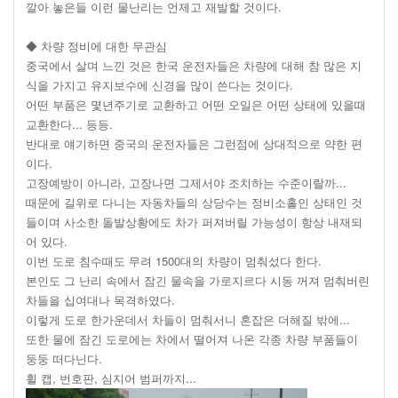
깔아 놓은들 이런 물난리는 언제고 재발할 것이다.
◆ 차량 정비에 대한 무관심
중국에서 살며 느낀 것은 한국 운전자들은 차량에 대해 참 많은 지
식을 가지고 유지보수에 신경을 많이 쓴다는 것이다.
어떤 부품은 몇년주기로 교환하고 어떤 오일은 어떤 상태에 있을때
교환한다... 등등.
반대로 얘기하면 중국의 운전자들은 그런점에 상대적으로 약한 편
이다.
고장예방이 아니라, 고장나면 그제서야 조치하는 수준이랄까...
때문에 길위로 다니는 자동차들의 상당수는 정비소홀인 상태인 것
들이며 사소한 돌발상황에도 차가 퍼져버릴 가능성이 항상 내재되
어 있다.
이번 도로 침수때도 무려 1500대의 차량이 멈춰섰다 한다.
본인도 그 난리 속에서 잠긴 물속을 가로지르다 시동 꺼져 멈춰버린
차들을 십여대나 목격하였다.
이렇게 도로 한가운데서 차들이 멈춰서니 혼잡은 더해질 밖에...
또한 물에 잠긴 도로에는 차에서 떨어져 나온 각종 차량 부품들이
둥둥 떠다닌다.
휠 캡, 번호판, 심지어 범퍼까지...