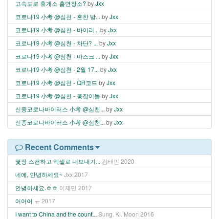
고속도로 휴게소 흡연장소?
by
Jxx
코로나19 小考 @심천 - 흔한 방...
by
Jxx
코로나19 小考 @심천 - 바이러...
by
Jxx
코로나19 小考 @심천 - 차단? ...
by
Jxx
코로나19 小考 @심천 - 마스크 ...
by
Jxx
코로나19 小考 @심천 - 2월 17...
by
Jxx
코로나19 小考 @심천 - QR코드
by
Jxx
코로나19 小考 @심천 - 총잡이들
by
Jxx
신종코로나바이러스 小考 @심천...
by
Jxx
신종코로나바이러스 小考 @심천...
by
Jxx
Recent Comments
몇장 스캔하고 엑셀로 내보내기...
김태민
2020
네에, 안녕하세요~
Jxx
2017
안녕하세요.ㅎㅎ
이제민
2017
어어어
ㅠ
2017
I want to China and the count...
Sung. Ki. Moon
2016