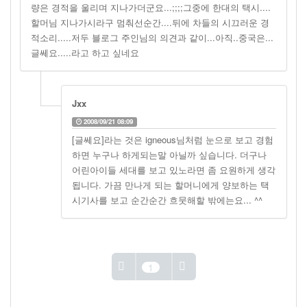
량은 경적을 울리며 지나가더군요...;;;;그중에 한대의 택시....
할머님 지나가시라구 멈춰선순간....뒤에 차들의 시끄러운 경
적소리.....저두 블로그 주인님의 의견과 같이...아직..중국은...
글쎄요.....라고 하고 싶네요
Jxx
2008/09/21 08:09
[글쎄요]라는 것은 igneous님처럼 눈으로 보고 경험
하면 누구나 하게되는말 아닐까 싶습니다. 더구나
어린아이들 세대를 보고 있노라면 좀 요원하게 생각
됩니다. 가끔 만나게 되는 할머니에게 양보하는 택
시기사를 보고 순간순간 흐뭇해할 밖에는요... ^^
1