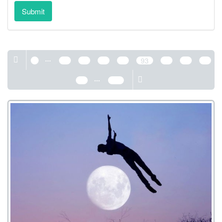
Submit
...
1
89
90
91
92
93
94
95
96
...
97
389