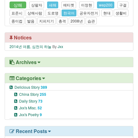
상해
상팔자
새해
에티켓
이정현
wep200
구걸
표준시
상해사람
도로명
한국어
공유자전거
현대
생활비
종이컵
발음
지피지기
총격
2008년
습관
Notices
2014년 여름, 심천의 하늘
By
Jxx
Archives
Categories
Delicious Story
389
China Story
255
Daily Story
73
Jxx's Misc.
52
Jxx's Poetry
9
Recent Posts