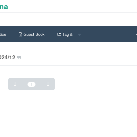
ina
ice
Guest Book
Tag &
024/12
1