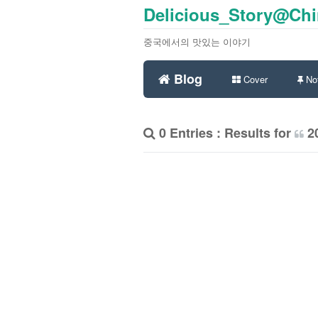
Delicious_Story@Ch
중국에서의 맛있는 이야기
Blog
Cover
Not
0 Entries : Results for
2