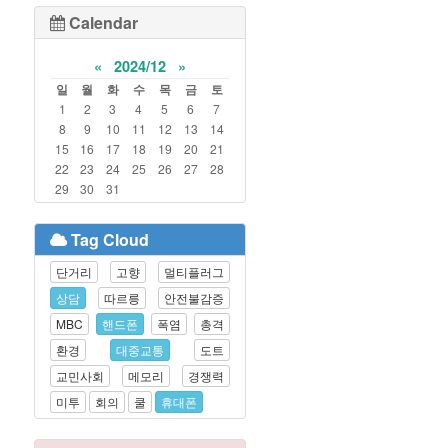
Calendar
«
2024/12
»
일
월
화
수
목
금
토
1
2
3
4
5
6
7
8
9
10
11
12
13
14
15
16
17
18
19
20
21
22
23
24
25
26
27
28
29
30
31
Tag Cloud
단거리
고향
멀티플러그
상담
따르릉
안전불감증
MBC
핸드폰
폭염
총격
환경
대중교통
도트
교민사회
메모리
경쟁력
미투
회의
쿨
휴대폰