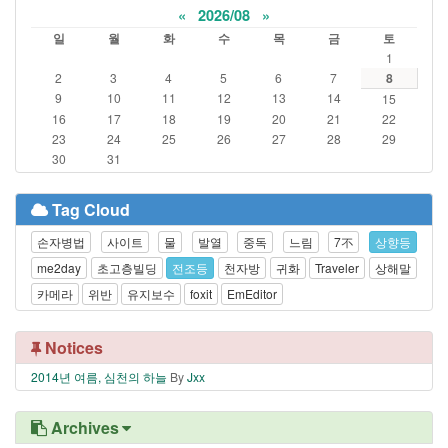
«
2026/08
»
일
월
화
수
목
금
토
1
2
3
4
5
6
7
8
9
10
11
12
13
14
15
16
17
18
19
20
21
22
23
24
25
26
27
28
29
30
31
Tag Cloud
손자병법
사이트
물
발열
중독
느림
7不
상향등
me2day
초고층빌딩
전조등
천자방
귀화
Traveler
상해말
카메라
위반
유지보수
foxit
EmEditor
Notices
2014년 여름, 심천의 하늘
By
Jxx
Archives