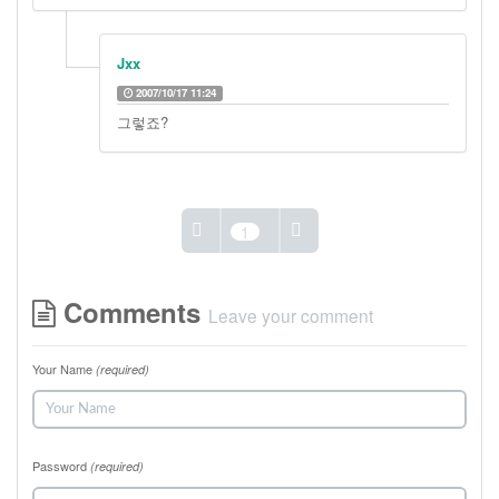
Jxx
2007/10/17 11:24
그렇죠?
1
Comments
Leave your comment
Your Name
(required)
Password
(required)