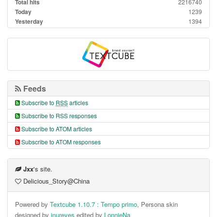
Total hits
2216740
Today
1239
Yesterday
1394
Feeds
Subscribe to
RSS
articles
Subscribe to RSS responses
Subscribe to ATOM articles
Subscribe to ATOM responses
Jxx
's site.
Delicious_Story@China
Powered by
Textcube 1.10.7 : Tempo primo
, Persona skin
designed by
inureyes
edited by
LonnieNa