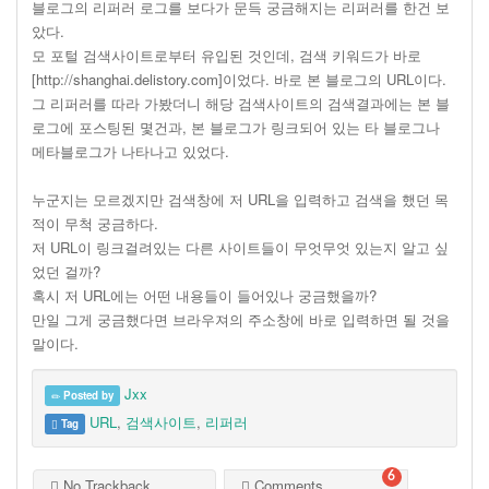
블로그의 리퍼러 로그를 보다가 문득 궁금해지는 리퍼러를 한건 보
았다.
모 포털 검색사이트로부터 유입된 것인데, 검색 키워드가 바로
[http://shanghai.delistory.com]이었다. 바로 본 블로그의 URL이다.
그 리퍼러를 따라 가봤더니 해당 검색사이트의 검색결과에는 본 블
로그에 포스팅된 몇건과, 본 블로그가 링크되어 있는 타 블로그나
메타블로그가 나타나고 있었다.
누군지는 모르겠지만 검색창에 저 URL을 입력하고 검색을 했던 목
적이 무척 궁금하다.
저 URL이 링크걸려있는 다른 사이트들이 무엇무엇 있는지 알고 싶
었던 걸까?
혹시 저 URL에는 어떤 내용들이 들어있나 궁금했을까?
만일 그게 궁금했다면 브라우져의 주소창에 바로 입력하면 될 것을
말이다.
Jxx
Posted by
URL
,
검색사이트
,
리퍼러
Tag
6
No Trackback
Comments