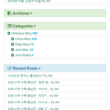
2014년 여름, 심천의 하늘
By
Jxx
Archives
Categories
Delicious Story
389
China Story
255
Daily Story
73
Jxx's Misc.
52
Jxx's Poetry
9
Recent Posts
고속도로 휴게소 흡연장소?
by
Jxx
코로나19 小考 @심천 - 흔한 방...
by
Jxx
코로나19 小考 @심천 - 바이러...
by
Jxx
코로나19 小考 @심천 - 차단? ...
by
Jxx
코로나19 小考 @심천 - 마스크 ...
by
Jxx
코로나19 小考 @심천 - 2월 17...
by
Jxx