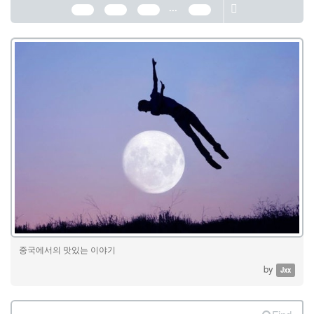
...
162
163
164
389
중국에서의 맛있는 이야기
by
Jxx