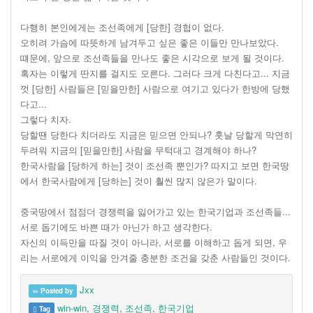
다행히 본인에게는 조선족에게 [당한] 경헙이 없다.
오히려 가슴에 따뜻하게 남겨두고 싶은 좋은 이들만 만나보았다.
떄문에, 앞으로 조선족들을 만나도 좋은 시각으로 보게 될 것이다.
혹자는 이렇게 딴지를 걸지도 모른다. 그러다 크게 다친다고... 지금
껏 [당한] 사람들은 [믿을만한] 사람으로 여기고 있다가 한방에 당했
다고...
그렇다 치자.
당할땐 당한다 치더라도 지금은 믿으면 안되나? 훗날 당할게 막연히
두려워 지금의 [믿을만한] 사람을 무턱대고 경계해야 하나?
한국사람을 [당하게 하는] 것이 조선족 뿐인가? 따지고 보면 한국땅
에서 한국사람에게 [당하는] 것이 훨씬 많지 않은가 말이다.
중국땅에서 점점더 경쟁력을 잃어가고 있는 한국기업과 조선족들...
서로 돕기에도 바쁜 때가 아닌가 하고 생각한다.
자신의 이득만을 따질 것이 아니라, 서로를 이해하고 돕게 되면, 우
리는 서로에게 이익을 안겨줄 충분한 조건을 갖춘 사람들인 것이다.
Jxx
Posted by
win-win
,
경쟁력
,
조선족
,
한국기업
Tag