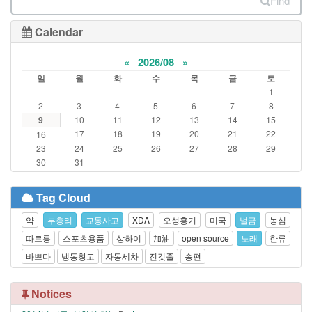
Find
Calendar
«
2026/08
»
일
월
화
수
목
금
토
1
2
3
4
5
6
7
8
9
10
11
12
13
14
15
17
18
19
20
21
22
16
23
24
25
26
27
28
29
30
31
Tag Cloud
약
부총리
교통사고
XDA
오성홍기
미국
벌금
농심
따르릉
스포츠용품
상하이
加油
open source
노래
한류
바쁘다
냉동창고
자동세차
전깃줄
송편
Notices