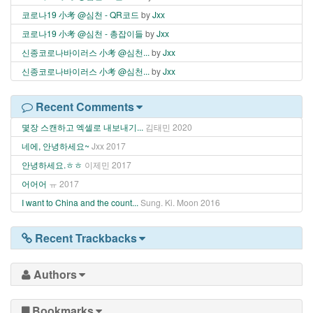
코로나19 小考 @심천 - QR코드
by
Jxx
코로나19 小考 @심천 - 총잡이들
by
Jxx
신종코로나바이러스 小考 @심천...
by
Jxx
신종코로나바이러스 小考 @심천...
by
Jxx
Recent Comments
몇장 스캔하고 엑셀로 내보내기...
김태민
2020
네에, 안녕하세요~
Jxx
2017
안녕하세요.ㅎㅎ
이제민
2017
어어어
ㅠ
2017
I want to China and the count...
Sung. Ki. Moon
2016
Recent Trackbacks
Authors
Bookmarks