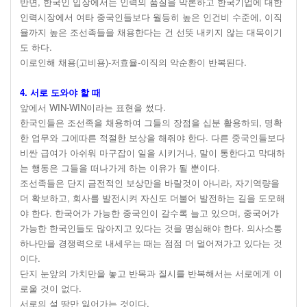
반면, 한국인 입장에서는 인력의 품질을 막론하고 한국기업에 대한
인력시장에서 여타 중국인들보다 월등히 높은 인건비 수준에, 이직
율까지 높은 조선족들을 채용한다는 건 선뜻 내키지 않는 대목이기
도 하다.
이로인해 채용(고비용)-저효율-이직의 악순환이 반복된다.
4. 서로 도와야 할 때
앞에서 WIN-WIN이라는 표현을 썼다.
한국인들은 조선족을 채용하여 그들의 장점을 십분 활용하되, 명확
한 업무와 그에따른 적절한 보상을 해줘야 한다. 다른 중국인들보다
비싼 급여가 아쉬워 마구잡이 일을 시키거나, 말이 통한다고 막대하
는 행동은 그들을 떠나가게 하는 이유가 될 뿐이다.
조선족들은 단지 금전적인 보상만을 바랄것이 아니라, 자기역량을
더 확보하고, 회사를 발전시켜 자신도 더불어 발전하는 길을 도모해
야 한다. 한국어가 가능한 중국인이 갈수록 늘고 있으며, 중국어가
가능한 한국인들도 많아지고 있다는 것을 명심해야 한다. 의사소통
하나만을 경쟁력으로 내세우는 때는 점점 더 멀어져가고 있다는 것
이다.
단지 눈앞의 가치만을 놓고 반목과 질시를 반복해서는 서로에게 이
로울 것이 없다.
서로의 설 땅만 잃어가는 것이다.