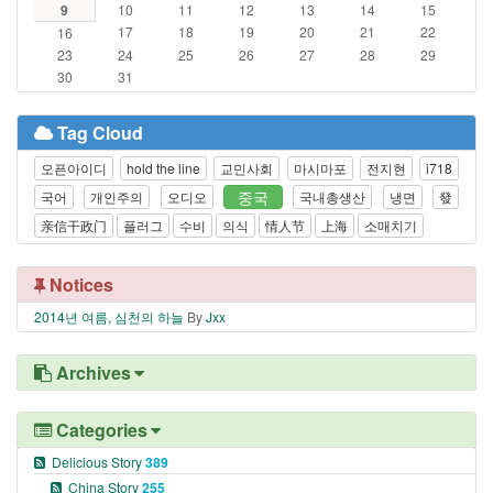
9
10
11
12
13
14
15
17
18
19
20
21
22
16
23
24
25
26
27
28
29
30
31
Tag Cloud
오픈아이디
hold the line
교민사회
마시마포
전지현
i718
중국
국어
개인주의
오디오
국내총생산
냉면
發
亲信干政门
플러그
수비
의식
情人节
上海
소매치기
Notices
2014년 여름, 심천의 하늘
By
Jxx
Archives
Categories
Delicious Story
389
China Story
255