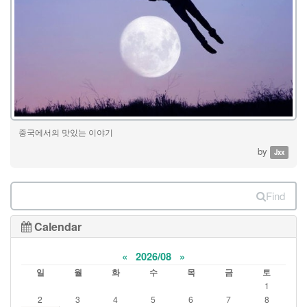
중국에서의 맛있는 이야기
by
Jxx
Find
Calendar
«
2026/08
»
일
월
화
수
목
금
토
1
2
3
4
5
6
7
8