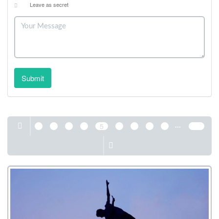
Leave as secret
Submit
...
1
2
3
4
5
6
7
8
9
130