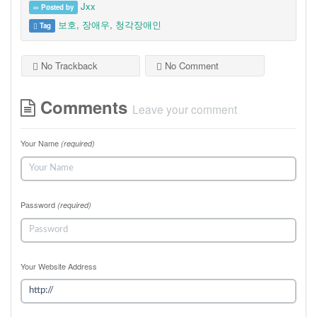
Jxx
Posted by
보호
,
장애우
,
청각장애인
Tag
No Trackback
No Comment
Comments
Leave your comment
Your Name
(required)
Password
(required)
Your Website Address