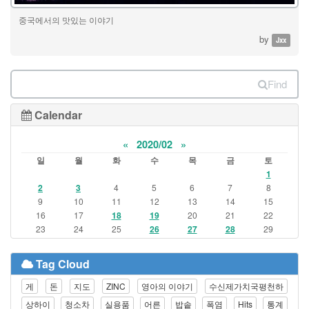
중국에서의 맛있는 이야기
by
Jxx
Find
Calendar
«
2020/02
»
일
월
화
수
목
금
토
1
2
3
4
5
6
7
8
9
10
11
12
13
14
15
16
17
18
19
20
21
22
23
24
25
26
27
28
29
Tag Cloud
게
돈
지도
ZINC
영아의 이야기
수신제가치국평천하
상하이
청소차
실용품
어른
밥솥
폭염
Hits
통계