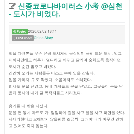
신종코로나바이러스 小考 @심천
- 도시가 비었다.
2020/02/02 18:41
Posted
China Story
Filed under
밖을 다녀본들 무슨 유령 도시처럼 움직임이 극히 드문 도시. 엊그
제까지만해도 하루가 멀다하고 바뀌고 달리며 숨차도록 움직이던
도시가 순간 멈추고 비었다.
간간히 오기는 사람들은 마스크 속에 입을 감췄다.
입을 가리자 ,귀도 막혔다. 소음마저도 스러졌다.
회사도 문을 닫았고, 동네 가게들도 문을 닫았고, 그곳들이 문을 닫
음과 동시에 내가 갈 목적지들도 사라졌다.
용기를 내 밖을 나셨다.
문을 연 동네 마트로 가, 덤덤하게 쌀을 사고 물을 사고 라면을 샀다.
사재기한다고 오해받지 않을만큼 조금씩. 그래야 내가 아무것 안하
고 있어도 죽지 않는다.