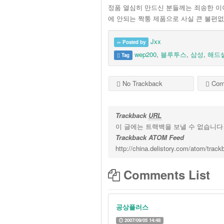
정품 열심히 만드신 분들께는 죄송한 이
에 안되는 짝퉁 제품으로 사실 큰 불편없
Jxx
Posted by
wep200
,
블루투스
,
삼성
,
해드
Tag
No Trackback
Com
Trackback
URL
이 글에는 트랙백을 보낼 수 없습니다
Trackback ATOM Feed
http://china.delistory.com/atom/trac
Comments List
공상플러스
2007/09/05 14:48