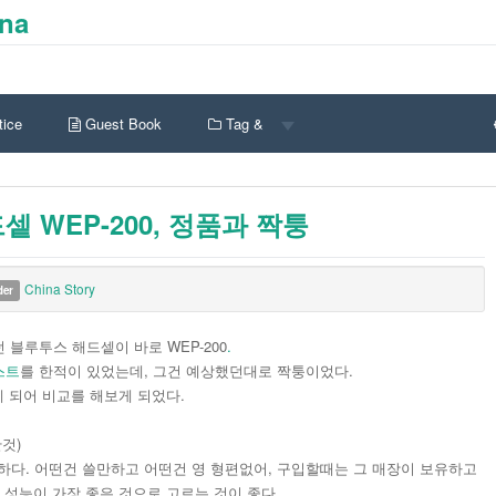
ina
ice
Guest Book
Tag &
 WEP-200, 정품과 짝퉁
China Story
der
블루투스 해드셑이 바로 WEP-200
.
스트
를 한적이 있었는데, 그건 예상했던대로 짝퉁이었다.
게 되어 비교를 해보게 되었다.
것)
심하다. 어떤건 쓸만하고 어떤건 영 형편없어, 구입할때는 그 매장이 보유하고
 성능이 가장 좋은 것으로 고르는 것이 좋다.