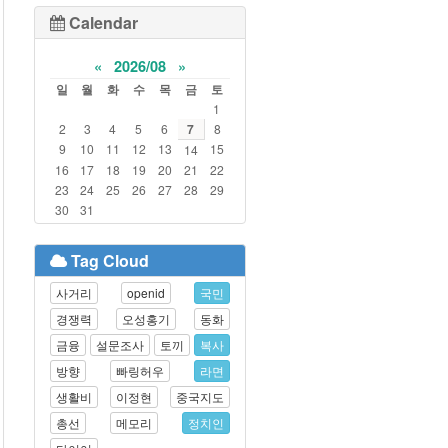
Calendar
«
2026/08
»
일
월
화
수
목
금
토
1
2
3
4
5
6
7
8
9
10
11
12
13
15
14
16
17
18
19
20
21
22
23
24
25
26
27
28
29
30
31
Tag Cloud
사거리
openid
국민
경쟁력
오성홍기
동화
금융
설문조사
토끼
복사
방향
빠링허우
라면
생활비
이정현
중국지도
총선
메모리
정치인