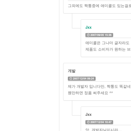
그외에도 짝퉁중에 애미콜도 있는걸로 
Jxx
2007/09/05 15:36
애미콜은 그나마 글자라도 
제품도 소비자가 원하는 
개발
2007/12/04 09:24
제가 개발자 입니다만, 짝퉁도 똑같네
웬만하면 정품 써주세요 ^^
Jxx
2007/12/04 10:47
앗. 개발자님이시라...